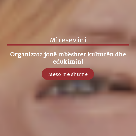
Mirësevini
Organizata jonë mbështet kulturën dhe
edukimin!
Mëso më shumë