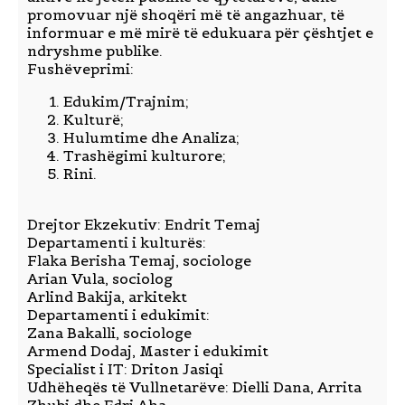
promovuar një shoqëri më të angazhuar, të
informuar e më mirë të edukuara për çështjet e
ndryshme publike.
Fushëveprimi:
Edukim/Trajnim;
Kulturë;
Hulumtime dhe Analiza;
Trashëgimi kulturore;
Rini.
Drejtor Ekzekutiv: Endrit Temaj
Departamenti i kulturës:
Flaka Berisha Temaj, sociologe
Arian Vula, sociolog
Arlind Bakija, arkitekt
Departamenti i edukimit:
Zana Bakalli, sociologe
Armend Dodaj, Master i edukimit
Specialist i IT: Driton Jasiqi
Udhëheqës të Vullnetarëve: Dielli Dana, Arrita
Zhubi dhe Edri Aha