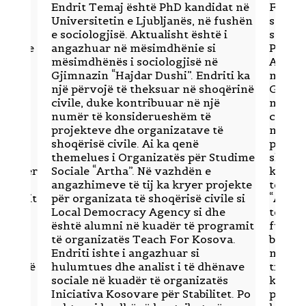
Endrit Temaj është PhD kandidat në
Flaka 
itin e
Universitetin e Ljubljanës, në fushën
studim
lisht
e sociologjisë. Aktualisht është i
sociolo
imin e
angazhuar në mësimdhënie si
Prisht
ni
mësimdhënës i sociologjisë në
Aktual
„Deep
Gjimnazin “Hajdar Dushi”. Endriti ka
mësimd
g“ të
një përvojë të theksuar në shoqërinë
Gjimna
civile, duke kontribuuar në një
një pë
 i
numër të konsiderueshëm të
civile
sin e
projekteve dhe organizatave të
numër 
azit
shoqërisë civile. Ai ka qenë
projek
shtë
themelues i Organizatës për Studime
shoqër
ura për
Sociale “Artha”. Në vazhdën e
koordi
angazhimeve të tij ka kryer projekte
të Org
imnazit
për organizata të shoqërisë civile si
“Artha
Local Democracy Agency si dhe
të saj 
je me
është alumni në kuadër të programit
fushën
i për
të organizatës Teach For Kosova.
bachel
r të
Endriti ishte i angazhuar si
në fus
ulturë
hulumtues dhe analist i të dhënave
trashë
sociale në kuadër të organizatës
kontri
Iniciativa Kosovare për Stabilitet. Po
përmen