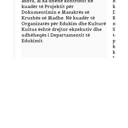
ashtu, ai ka dhënë kontribut në
hulumt
kuadër të Projektit për
kuadër
Dokumentimin e Masakrës së
Dokum
Krushës së Madhe. Në kuadër të
Krush
Organizatës për Edukim dhe Kulturë
në kua
Kultus është drejtor ekzekutiv dhe
Stiftu
udhëheqës i Departamentit të
të the
Edukimit.
për sek
kontri
ka dhë
Inicia
(IKS) 
projek
për Ed
ushtro
projek
Depart